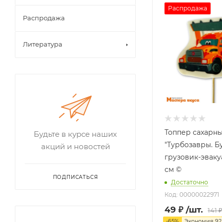
Распродажа
Распродажа
Литература
Топпер сахарн
Будьте в курсе наших
"Турбозавры. Б
акций и новостей
грузовик-эвакуа
см ©
ПОДПИСАТЬСЯ
Достаточно
Код: 00000022971
49
₽
/шт.
141
-
65
%
Экономия
92