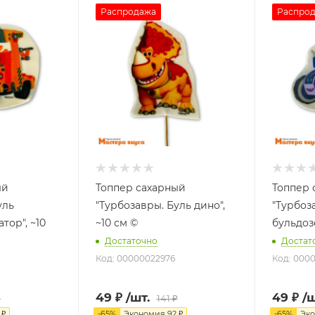
Распродажа
Распро
ый
Топпер сахарный
Топпер 
уль
"Турбозавры. Буль дино",
"Турбоз
тор", ~10
~10 см ©
бульдозе
Достаточно
Достат
Код: 00000022976
Код: 000
49
₽
/шт.
49
₽
/ш
₽
141
₽
₽
-
65
%
Экономия
92
₽
-
65
%
Эк