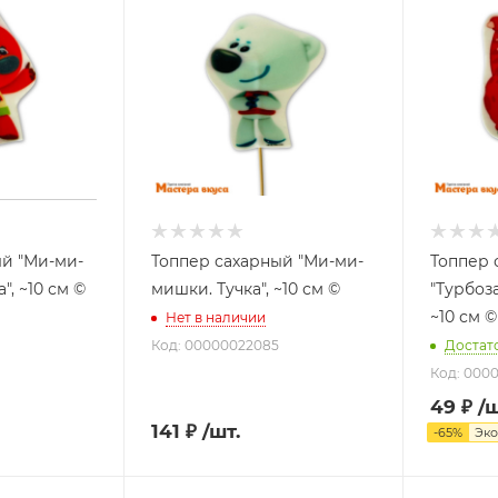
ый "Ми-ми-
Топпер сахарный "Ми-ми-
Топпер 
, ~10 см ©
мишки. Тучка", ~10 см ©
"Турбоз
~10 см ©
Нет в наличии
Код: 00000022085
Достат
Код: 000
49
₽
/ш
141
₽
/шт.
-
65
%
Эк