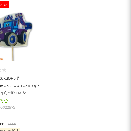
дажа
сахарный
авры. Тор трактор-
р", ~10 см ©
очно
00022975
т.
141
₽
ономия
92
₽