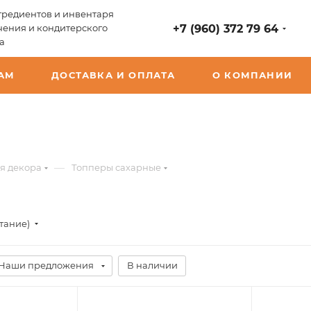
редиентов и инвентаря
чения и кондитерского
+7 (960) 372 79 64
а
АМ
ДОСТАВКА И ОПЛАТА
О КОМПАНИИ
—
я декора
Топперы сахарные
стание)
Наши предложения
В наличии