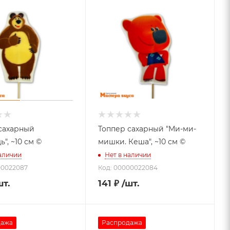
сахарный
Топпер сахарный "Ми-ми-
", ~10 см ©
мишки. Кеша", ~10 см ©
наличии
Нет в наличии
00022087
Код: 00000022084
шт.
141
₽
/шт.
дажа
Распродажа