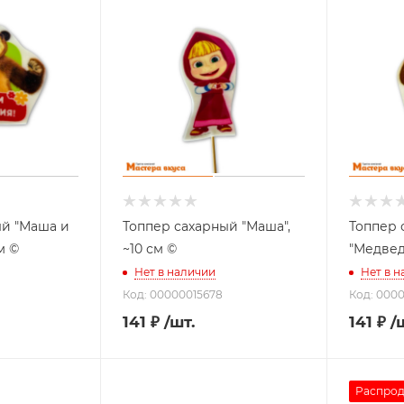
ый "Маша и
Топпер сахарный "Маша",
Топпер 
м ©
~10 см ©
"Медведь
Нет в наличии
Нет в 
Код: 00000015678
Код: 000
141
₽
/шт.
141
₽
/
Распро