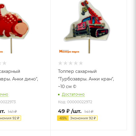
сахарный
Топпер сахарный
авры. Анки дино",
"Турбозавры. Анки кран",
~10 см ©
очно
Достаточно
00022973
Код: 00000022972
т.
49
₽
/шт.
141
₽
141
₽
ономия
92
₽
-
65
%
Экономия
92
₽