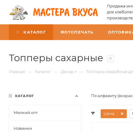
Продажа инг
для хлебопе
производств
КАТАЛОГ
ФОТОПЕЧАТЬ
ОПТОВИК
Топперы сахарные
11
—
—
—
Главная
Каталог
Декор
Топперы съедобные дл
По алфавиту (возра
КАТАЛОГ
Мелкий опт
Цена
Новинки