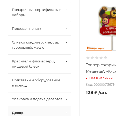
Подарочные сертификаты и
наборы
Пищевая печать
Сливки кондитерские, сыр
творожный, масло
Красители, фломастеры,
Топпер сахарн
пищевой блеск
Медведь", ~10 с
Нет в наличии
Подставки и оборудование
Код: 00000015679
в аренду
128
₽
/шт.
Упаковка и подача десертов
Декор