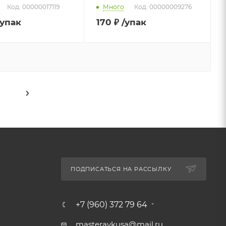
Код: 00000017119
Много
Код: 00000009276
/упак
170
₽
/упак
ПОДПИСАТЬСЯ НА РАССЫЛКУ
+7 (960) 372 79 64
masteravkusa@mail.ru