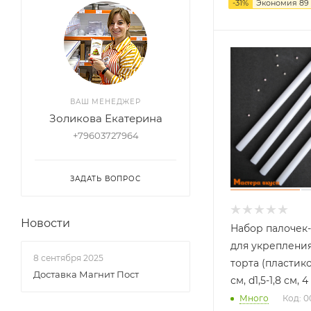
-
31
%
Экономия
89
ВАШ МЕНЕДЖЕР
Золикова Екатерина
+79603727964
ЗАДАТЬ ВОПРОС
Новости
Набор палочек
для укреплени
8 сентября 2025
торта (пластико
Доставка Магнит Пост
см, d1,5-1,8 см, 
Много
Код: 