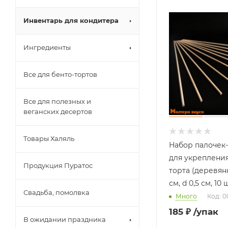
Инвентарь для кондитера
Ингредиенты
Все для бенто-тортов
Все для полезных и
веганских десертов
Товары Халяль
Набор палочек
для укреплени
Продукция Пуратос
торта (деревянн
см, d 0,5 см, 10 
Свадьба, помолвка
Много
Код: 
185
₽
/упак
В ожидании праздника