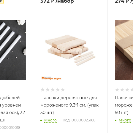
372
₽
/набор
274
₽
₽
-дюбелей
Палочки деревянные для
Палочки
я уровней
мороженого 9,3*1 см, (упак
морожено
вая ось), 32
50 шт)
50 шт)
4 шт
Много
Код: 00000023168
Много
00000010018