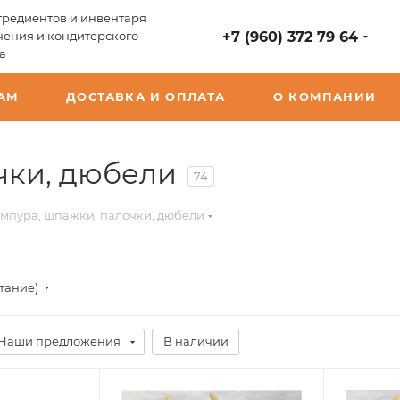
редиентов и инвентаря
чения и кондитерского
+7 (960) 372 79 64
а
АМ
ДОСТАВКА И ОПЛАТА
О КОМПАНИИ
чки, дюбели
74
мпура, шпажки, палочки, дюбели
стание)
Наши предложения
В наличии