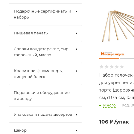
Подарочные сертификаты и
наборы
Пищевая печать
Сливки кондитерские, сыр
творожный, масло
Красители, фломастеры,
Набор палочек
пищевой блеск
для укреплени
торта (деревянн
Подставки и оборудование
см, d 0,4 см, 10 
в аренду
Много
Код: 
Упаковка и подача десертов
106
₽
/упак
Декор