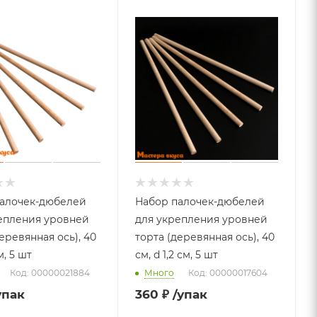
алочек-дюбелей
Набор палочек-дюбелей
епления уровней
для укрепления уровней
еревянная ось), 40
торта (деревянная ось), 40
м, 5 шт
см, d 1,2 см, 5 шт
Код: 00000021884
Много
Код: 00000017604
упак
360
₽
/упак