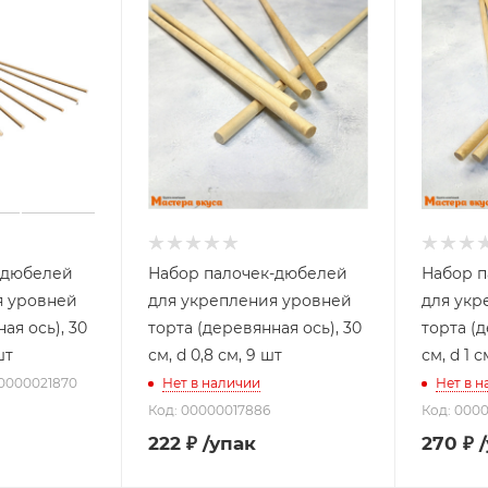
-дюбелей
Набор палочек-дюбелей
Набор п
я уровней
для укрепления уровней
для укр
ая ось), 30
торта (деревянная ось), 30
торта (д
шт
см, d 0,8 см, 9 шт
см, d 1 с
00000021870
Нет в наличии
Нет в 
Код: 00000017886
Код: 000
222
₽
/упак
270
₽