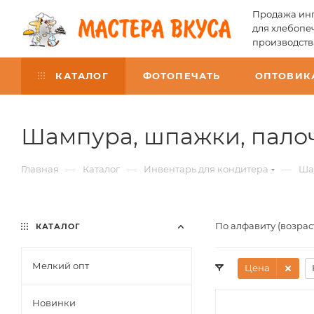
Продажа инг
для хлебопе
производств
КАТАЛОГ
ФОТОПЕЧАТЬ
ОПТОВИК
Шампура, шпажки, пало
—
—
—
Главная
Каталог
Инвентарь для кондитера
Ша
По алфавиту (возра
КАТАЛОГ
Мелкий опт
Цена
Новинки