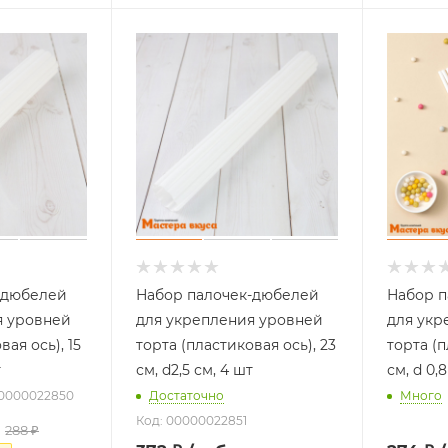
-дюбелей
Набор палочек-дюбелей
Набор п
я уровней
для укрепления уровней
для укр
вая ось), 15
торта (пластиковая ось), 23
торта (п
т
см, d2,5 см, 4 шт
см, d 0,
00000022850
Достаточно
Много
Код: 00000022851
288
₽