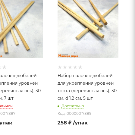
алочек-дюбелей
Набор палочек-дюбелей
епления уровней
для укрепления уровней
еревянная ось), 30
торта (деревянная ось), 30
м, 7 шт
см, d 1,2 см, 5 шт
наличии
Достаточно
00017887
Код: 00000017889
/упак
258
₽
/упак