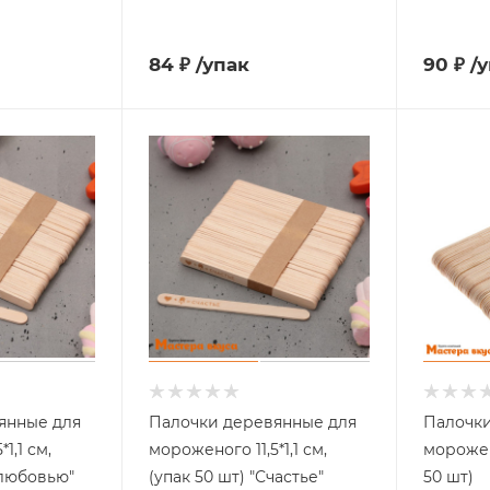
84
₽
/упак
90
₽
/
янные для
Палочки деревянные для
Палочки
1,1 см,
мороженого 11,5*1,1 см,
морожено
 любовью"
(упак 50 шт) "Счастье"
50 шт)