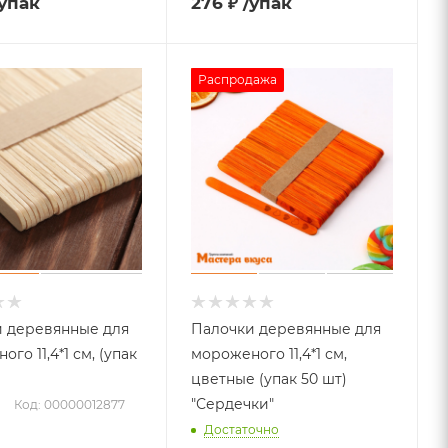
/упак
276
₽
/упак
Распродажа
 деревянные для
Палочки деревянные для
го 11,4*1 см, (упак
мороженого 11,4*1 см,
цветные (упак 50 шт)
"Сердечки"
Код: 00000012877
Достаточно