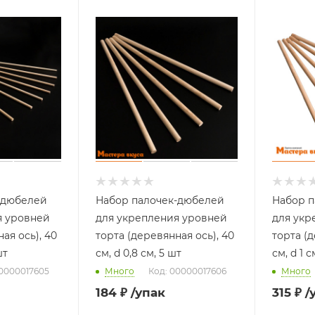
-дюбелей
Набор палочек-дюбелей
Набор п
я уровней
для укрепления уровней
для укр
ая ось), 40
торта (деревянная ось), 40
торта (д
шт
см, d 0,8 см, 5 шт
см, d 1 с
00000017605
Много
Код: 00000017606
Много
184
₽
/упак
315
₽
/