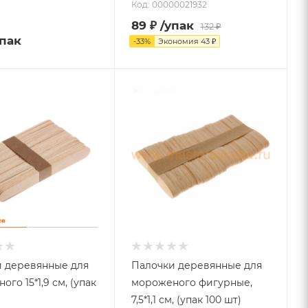
Код: 00000021932
89
₽
/упак
132
₽
упак
-
33
%
Экономия
43
₽
 деревянные для
Палочки деревянные для
го 15*1,9 см, (упак
мороженого фигурные,
7,5*1,1 см, (упак 100 шт)