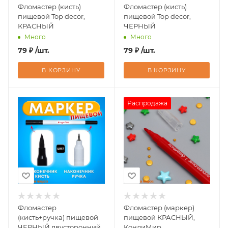
Фломастер (кисть)
Фломастер (кисть)
пищевой Top decor,
пищевой Top decor,
КРАСНЫЙ
ЧЕРНЫЙ
Много
Много
79
₽
/шт.
79
₽
/шт.
В КОРЗИНУ
В КОРЗИНУ
Распродажа
Фломастер
Фломастер (маркер)
(кисть+ручка) пищевой
пищевой КРАСНЫЙ,
ЧЕРНЫЙ двусторонний,
КондиМир