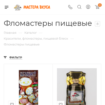
0
Фломастеры пищевые
8
—
—
Главная
Каталог
—
Красители, фломастеры, пищевой блеск
Фломастеры пищевые
ФИЛЬТР