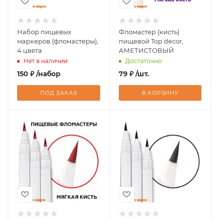
Набор пищевых
Фломастер (кисть)
маркеров (фломастеры),
пищевой Top decor,
4 цвета
АМЕТИСТОВЫЙ
Нет в наличии
Достаточно
150
₽
/набор
79
₽
/шт.
ПОД ЗАКАЗ
В КОРЗИНУ