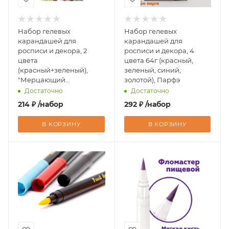
Набор гелевых
Набор гелевых
карандашей для
карандашей для
росписи и декора, 2
росписи и декора, 4
цвета
цвета 64г (красный,
(красный+зеленый),
зеленый, синий,
"Мерцающий
золотой), Парфэ
карандаш"
Достаточно
Достаточно
214
₽
/набор
292
₽
/набор
В КОРЗИНУ
В КОРЗИНУ