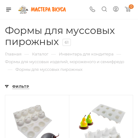
0
Формы для муссовых
пирожных
61
—
—
—
Главная
Каталог
Инвентарь для кондитера
Формы для муссовых изделий, мороженого и семифредо
—
Формы для муссовых пирожных
ФИЛЬТР