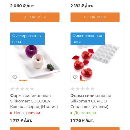
2 060
₽
/шт
2 182
₽
/шт.
В КОРЗИНУ
В КОРЗИНУ
Фиксированная
Фиксированная
цена
цена
Форма силиконовая
Форма силиконовая
Silikomart COCCOLA
Silikomart CUPIDO
Коккола серая, (Италия)
Сердечко, (Италия)
Нет в наличии
Достаточно
1 717
₽
/шт.
1 776
₽
/шт.