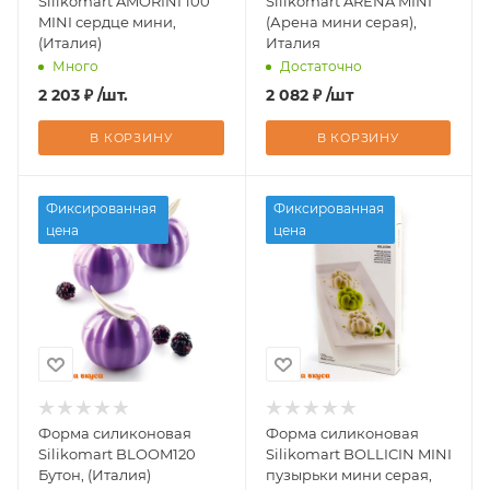
Silikomart AMORINI 100
Silikomart ARENA MINI
MINI сердце мини,
(Арена мини серая),
(Италия)
Италия
Много
Достаточно
2 203
₽
/шт.
2 082
₽
/шт
В КОРЗИНУ
В КОРЗИНУ
Фиксированная
Фиксированная
цена
цена
Форма силиконовая
Форма силиконовая
Silikomart BLOOM120
Silikomart BOLLICIN MINI
Бутон, (Италия)
пузырьки мини серая,