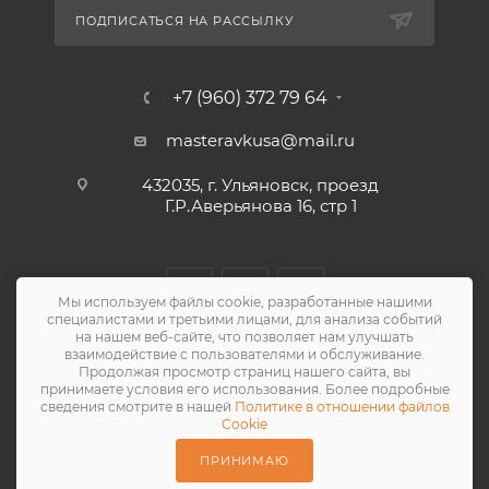
ПОДПИСАТЬСЯ НА РАССЫЛКУ
+7 (960) 372 79 64
masteravkusa@mail.ru
432035, г. Ульяновск, проезд
Г.Р.Аверьянова 16, стр 1
Мы используем файлы cookie, разработанные нашими
специалистами и третьими лицами, для анализа событий
на нашем веб-сайте, что позволяет нам улучшать
взаимодействие с пользователями и обслуживание.
Продолжая просмотр страниц нашего сайта, вы
принимаете условия его использования. Более подробные
сведения смотрите в нашей
Политике в отношении файлов
2026 © Мастера Вкуса
Cookie
Разработка сайта — «Решение»
ПРИНИМАЮ