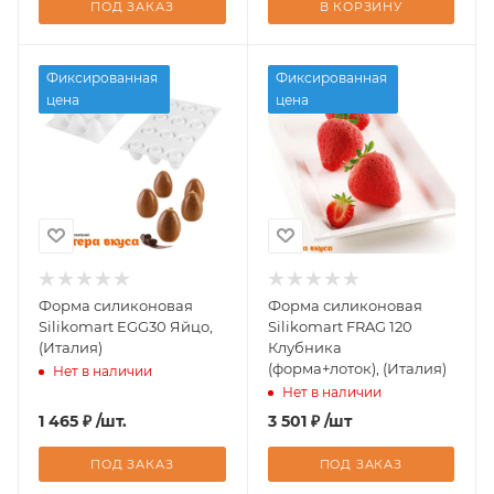
ПОД ЗАКАЗ
В КОРЗИНУ
Фиксированная
Фиксированная
цена
цена
Форма силиконовая
Форма силиконовая
Silikomart EGG30 Яйцо,
Silikomart FRAG 120
(Италия)
Клубника
(форма+лоток), (Италия)
Нет в наличии
Нет в наличии
1 465
₽
/шт.
3 501
₽
/шт
ПОД ЗАКАЗ
ПОД ЗАКАЗ