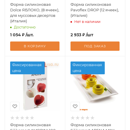
Форма силиконовая
Форма силиконовая
Dolce ЯБЛОКО, (8 ячеек),
Pavoflex DROP (12 ячеек),
для муссовых десертов
(Италия)
(Италия)
Нет в наличии
Достаточно
1 054
₽
/шт.
2 933
₽
/шт
В КОРЗИНУ
ПОД ЗАКАЗ
Фиксированная
Фиксированная
цена
цена
Форма силиконовая
Форма силиконовая