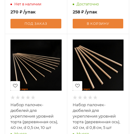
Нет в наличии
Достаточно
270
₽
/упак
258
₽
/упак
ПОД ЗАКАЗ
В КОРЗИНУ
Набор палочек-
Набор палочек-
дюбелей для
дюбелей для
укрепления уровней
укрепления уровней
торта (деревянная ось),
торта (деревянная ось),
40 см, d 0,5 см, 10 шт
40 см, d 0,8 см, 5 шт
Много
Много