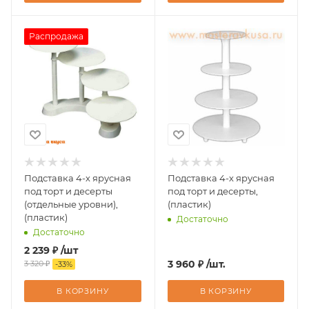
Распродажа
Подставка 4-х ярусная
Подставка 4-х ярусная
под торт и десерты
под торт и десерты,
(отдельные уровни),
(пластик)
(пластик)
Достаточно
Достаточно
2 239
₽
/шт
3 960
₽
/шт.
3 320
₽
-
33
%
В КОРЗИНУ
В КОРЗИНУ