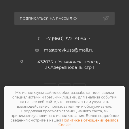
ПОДПИСАТЬСЯ НА РАССЫЛКУ
+7 (960) 372 79 64
masteravkusa@mail.ru
432035, г. Ульяновск, проезд
Г.Р.Аверьянова 16, стр 1
Мы используем файлы cookie, разработанные нашими
специалистами и третьими лицами, для анализа событий
на нашем веб-сайте, что позволяет нам улучшать
взаимодействие с пользователями и обслуживание.
Продолжая просмотр страниц нашего сайта, вы
принимаете условия его использования. Более подробные
сведения смотрите в нашей
Политике в отношении файлов
2026 © Мастера Вкуса
Cookie