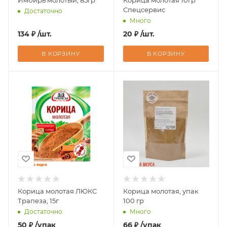
Имбирь молотый, 85гр
Корица молотая 10гр
Спецсервис
Достаточно
Много
134
₽
/шт.
20
₽
/шт.
В КОРЗИНУ
В КОРЗИНУ
Корица молотая ЛЮКС
Корица молотая, упак
Трапеза, 15г
100 гр
Достаточно
Много
50
₽
/упак
66
₽
/упак