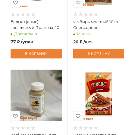
Бадьян (анис)
Имбирь молотый 10гр
звёздчатый, Трапеза, 10г
Спецсервис
Достаточно
Много
77
₽
/упак
20
₽
/шт.
В КОРЗИНУ
В КОРЗИНУ