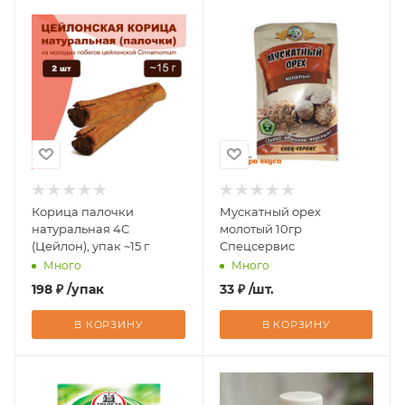
Корица палочки
Мускатный орех
натуральная 4C
молотый 10гр
(Цейлон), упак ~15 г
Спецсервис
Много
Много
198
₽
/упак
33
₽
/шт.
В КОРЗИНУ
В КОРЗИНУ