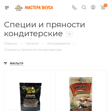
0
Специи и пряности
кондитерские
15
—
—
—
Главная
Каталог
Ингредиенты
Специи и пряности кондитерские
ФИЛЬТР