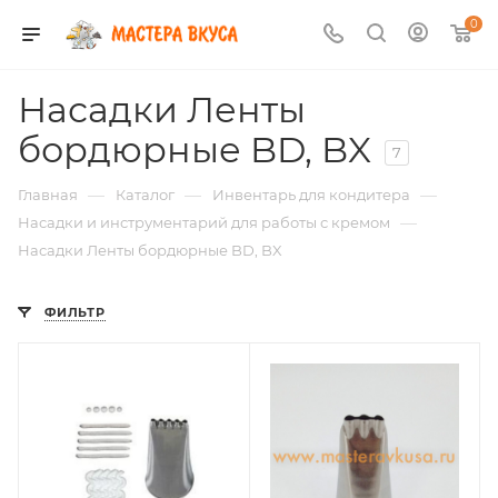
0
Насадки Ленты
бордюрные BD, BX
7
—
—
—
Главная
Каталог
Инвентарь для кондитера
—
Насадки и инструментарий для работы с кремом
Насадки Ленты бордюрные BD, BX
ФИЛЬТР