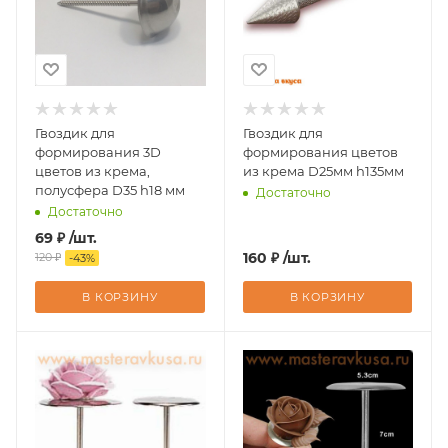
Гвоздик для
Гвоздик для
формирования 3D
формирования цветов
цветов из крема,
из крема D25мм h135мм
полусфера D35 h18 мм
Достаточно
Достаточно
69
₽
/шт.
160
₽
/шт.
120
₽
-
43
%
В КОРЗИНУ
В КОРЗИНУ