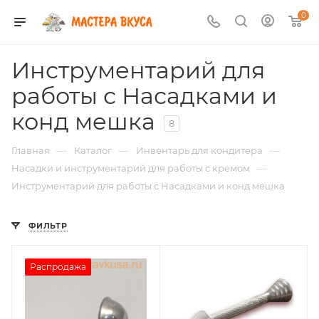
0
Инструментарий для
работы с Насадками и
конд мешка
8
—
—
—
Главная
Каталог
Инвентарь для кондитера
—
Насадки и инструментарий для работы с кремом
Инструментарий для работы с Насадками и конд мешка
ФИЛЬТР
Распродажа