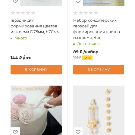
Гвоздик для
Набор кондитерских
формирования цветов
гвоздей для
из крема D75мм, h70мм
формирования цветов
из крема, 4шт
Много
Достаточно
89
₽
/набор
144
₽
/шт.
126
₽
-
29
%
В КОРЗИНУ
В КОРЗИНУ