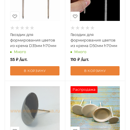
Гвоздик для
Гвоздик для
формирования цветов
формирования цветов
из крема D35мм h70мм
из крема D50мм h70мм
Много
Много
55
₽
/шт.
110
₽
/шт.
В КОРЗИНУ
В КОРЗИНУ
Распродажа