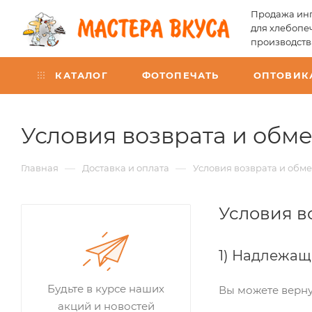
Продажа инг
для хлебопе
производств
КАТАЛОГ
ФОТОПЕЧАТЬ
ОПТОВИК
Условия возврата и обме
—
—
Главная
Доставка и оплата
Условия возврата и обм
Условия в
1) Надлежащ
Будьте в курсе наших
Вы можете верну
акций и новостей