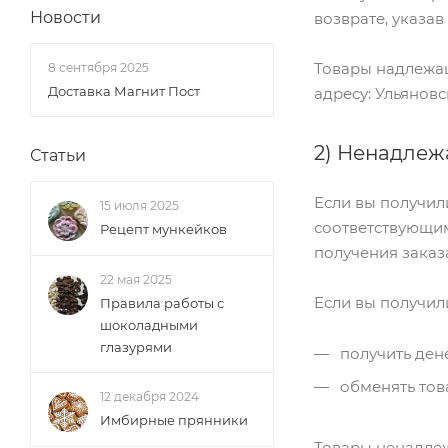
Новости
возврате, указа
Товары надлежащ
8 сентября 2025
Доставка Магнит Пост
адресу: Ульяновс
2) Ненадлеж
Статьи
Если вы получил
15 июля 2025
соответствующим
Рецепт мункейков
получения заказ
22 мая 2025
Если вы получили
Правила работы с
шоколадными
глазурями
получить ден
обменять тов
12 декабря 2024
Имбирные прянники
Товары ненадле