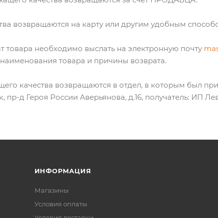
ва возвращаются на карту или другим удобным способом,
ат товара необходимо выслать на электронную почту
mas
в наименования товара и причины возврата.
его качества возвращаются в отдел, в которым был при
к, пр-д Героя России Аверьянова, д.16, получатель: ИП Ле
ИНФОРМАЦИЯ
Магазины
Условия оплаты
Условия доставки