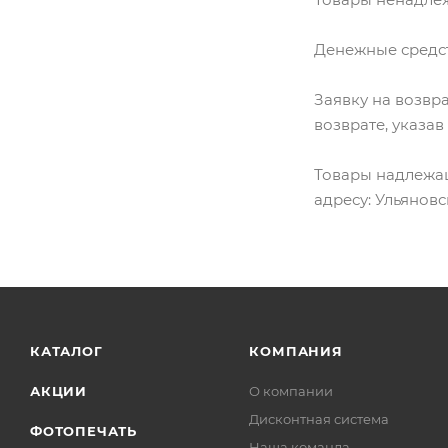
Денежные средст
Заявку на возвр
возврате, указа
Товары надлежащ
адресу: Ульяновс
КАТАЛОГ
КОМПАНИЯ
АКЦИИ
О компании
Дисконтная система
ФОТОПЕЧАТЬ
Наша команда