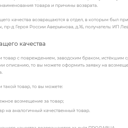
в наименования товара и причины возврата.
его качества возвращаются в отдел, в которым был при
к, пр-д Героя России Аверьянова, д.16, получатель: ИП Ле
ащего качества
и товар с повреждением, заводским браком, истёкшим с
и описанию, то вы можете оформить заявку на возмещен
а.
 такой товар, то вы можете:
ежное возмещение за товар;
ар на аналогичный качественный товар.
жащего качества возвращаются за счёт ПРОДАВЦА.