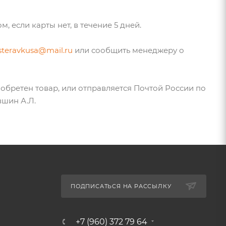
 если карты нет, в течение 5 дней.
teravkusa@mail.ru
или сообщить менеджеру о
обретен товар, или отправляется Почтой России по
вшин А.Л.
ПОДПИСАТЬСЯ НА РАССЫЛКУ
+7 (960) 372 79 64