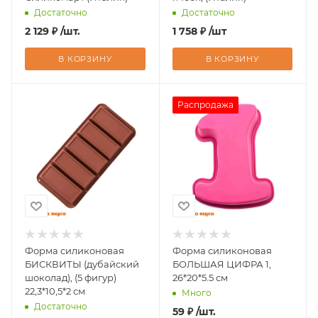
Достаточно
Достаточно
2 129
₽
/шт.
1 758
₽
/шт
В КОРЗИНУ
В КОРЗИНУ
Распродажа
Форма силиконовая
Форма силиконовая
БИСКВИТЫ (дубайский
БОЛЬШАЯ ЦИФРА 1,
шоколад), (5 фигур)
26*20*5.5 см
22,3*10,5*2 см
Много
Достаточно
59
₽
/шт.