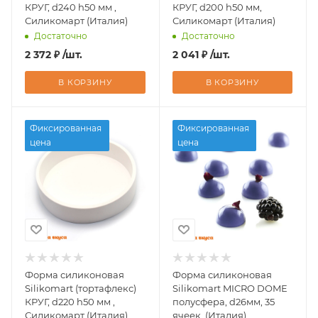
КРУГ, d240 h50 мм ,
КРУГ, d200 h50 мм,
Силикомарт (Италия)
Силикомарт (Италия)
Достаточно
Достаточно
2 372
₽
/шт.
2 041
₽
/шт.
В КОРЗИНУ
В КОРЗИНУ
Фиксированная
Фиксированная
цена
цена
Форма силиконовая
Форма силиконовая
Silikomart (тортафлекс)
Silikomart MICRO DOME
КРУГ, d220 h50 мм ,
полусфера, d26мм, 35
Силикомарт (Италия)
ячеек, (Италия)