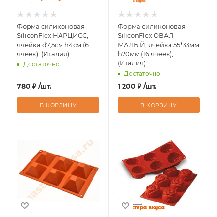
Форма силиконовая
Форма силиконовая
SiliconFlex НАРЦИСС,
SiliconFlex ОВАЛ
ячейка d7,5см h4см (6
МАЛЫЙ, ячейка 55*33мм
ячеек), (Италия)
h20мм (16 ячеек),
(Италия)
Достаточно
Достаточно
780
₽
/шт.
1 200
₽
/шт.
В КОРЗИНУ
В КОРЗИНУ