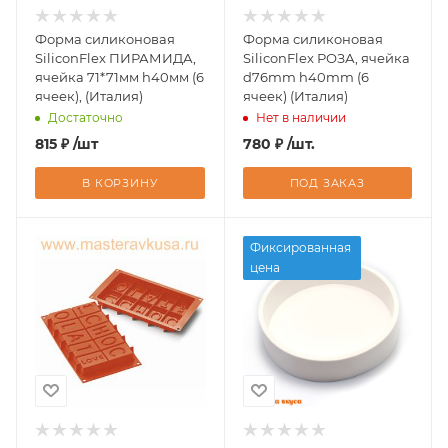
Форма силиконовая
Форма силиконовая
SiliconFlex ПИРАМИДА,
SiliconFlex РОЗА, ячейка
ячейка 71*71мм h40мм (6
d76mm h40mm (6
ячеек), (Италия)
ячеек) (Италия)
Достаточно
Нет в наличии
815
₽
/шт
780
₽
/шт.
В КОРЗИНУ
ПОД ЗАКАЗ
Фиксированная
цена