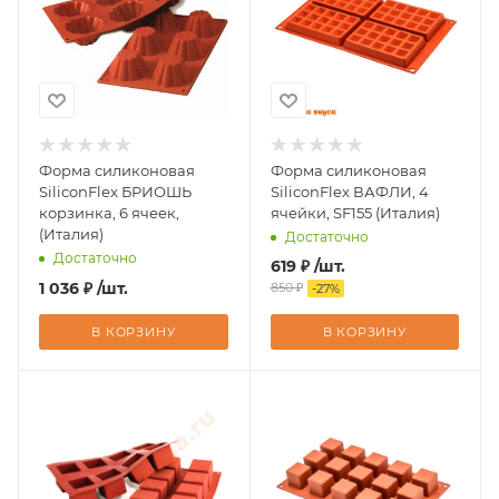
Форма силиконовая
Форма силиконовая
SiliconFlex БРИОШЬ
SiliconFlex ВАФЛИ, 4
корзинка, 6 ячеек,
ячейки, SF155 (Италия)
(Италия)
Достаточно
Достаточно
619
₽
/шт.
1 036
₽
/шт.
850
₽
-
27
%
В КОРЗИНУ
В КОРЗИНУ