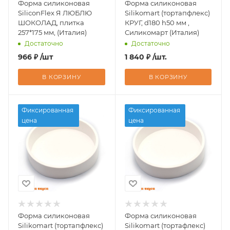
Форма силиконовая
Форма силиконовая
SiliconFlex Я ЛЮБЛЮ
Silikomart (тортапфлекс)
ШОКОЛАД, плитка
КРУГ, d180 h50 мм ,
257*175 мм, (Италия)
Силикомарт (Италия)
Достаточно
Достаточно
966
₽
/шт
1 840
₽
/шт.
В КОРЗИНУ
В КОРЗИНУ
Фиксированная
Фиксированная
цена
цена
Форма силиконовая
Форма силиконовая
Silikomart (тортапфлекс)
Silikomart (тортафлекс)