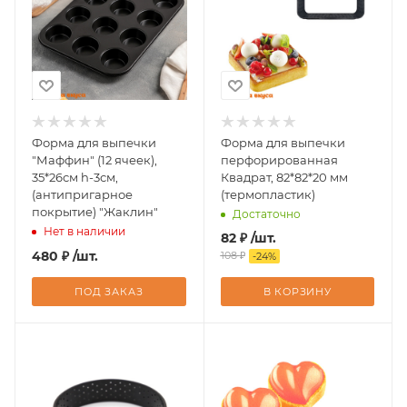
Форма для выпечки
Форма для выпечки
"Маффин" (12 ячеек),
перфорированная
35*26см h-3см,
Квадрат, 82*82*20 мм
(антипригарное
(термопластик)
покрытие) "Жаклин"
Достаточно
Нет в наличии
82
₽
/шт.
480
₽
/шт.
108
₽
-
24
%
ПОД ЗАКАЗ
В КОРЗИНУ