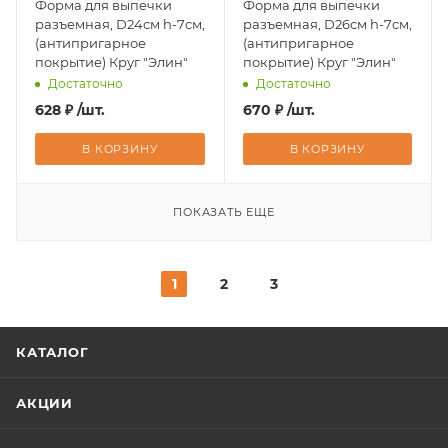
Форма для выпечки
Форма для выпечки
разъемная, D24см h-7см,
разъемная, D26см h-7см,
(антипригарное
(антипригарное
покрытие) Круг "Элин"
покрытие) Круг "Элин"
Достаточно
Достаточно
628
₽
/шт.
670
₽
/шт.
В КОРЗИНУ
В КОРЗИНУ
ПОКАЗАТЬ ЕЩЕ
1
2
3
КАТАЛОГ
АКЦИИ