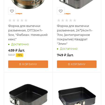
Форма для выпечки
Форма для выпечки
разъемная, D17,5см h-
разъемная, 24*24см h-
5см, "Фабиан. Немецкий
7см, (антипригарное
кекс"
покрытие) Квадрат
"Элин"
Достаточно
Достаточно
459
₽
/шт.
749
₽
/шт.
565
₽
-
19
%
В КОРЗИНУ
В КОРЗИНУ