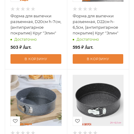
Форма для выпечки
Форма для выпечки
разъемная, D20см h-7см,
разъемная, D22см h-
(антипригарное
6,5см, (антипригарное
покрытие) Круг "Элин"
покрытие) Круг "Элин"
Достаточно
Достаточно
503
₽
/шт.
595
₽
/шт.
В КОРЗИНУ
В КОРЗИНУ