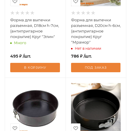
Форма для выпечки
Форма для выпечки
разъемная, D18см h-7см,
разъемная, D20см h-6см,
(антипригарное
(антипригарное
покрытие) Круг "Элин"
покрытие) Круг
"Мрамор"
Много
Нет в наличии
495
₽
/шт.
786
₽
/шт.
В КОРЗИНУ
ПОД ЗАКАЗ