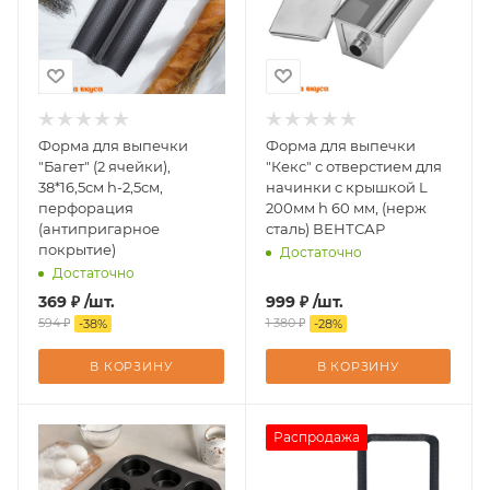
Форма для выпечки
Форма для выпечки
"Багет" (2 ячейки),
"Кекс" с отверстием для
38*16,5см h-2,5см,
начинки с крышкой L
перфорация
200мм h 60 мм, (нерж
(антипригарное
сталь) ВЕНТСАР
покрытие)
Достаточно
Достаточно
369
₽
/шт.
999
₽
/шт.
594
₽
1 380
₽
-
38
%
-
28
%
В КОРЗИНУ
В КОРЗИНУ
Распродажа