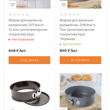
Форма для выпечки
Форма для выпечки
разъемная, D17,5см h-
разъемная, D18,5см h-
10,5см, (антипригарное
7см, (антипригарное
покрытие) Круг
покрытие) Круг
"Мрамор"
Нет в наличии
Достаточно
648
₽
/шт.
600
₽
/шт.
ПОД ЗАКАЗ
В КОРЗИНУ