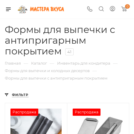
0
Формы для выпечки с
антипригарным
покрытием
41
—
—
—
Главная
Каталог
Инвентарь для кондитера
—
Формы для выпечки и холодных десертов
Формы для выпечки с антипригарным покрытием
ФИЛЬТР
Распродажа
Распродажа