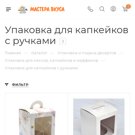
0
Упаковка для капкейков
с ручками
3
—
—
—
Главная
Каталог
Упаковка и подача десертов
—
Упаковка для кексов, капкейков и маффинов
Упаковка для капкейков с ручками
ФИЛЬТР