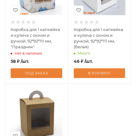
Коробка для 1 капкейка
Коробка для 1 капкейка
и кулича с окном и
и кулича с окном и
ручкой, 92*92*111 мм,
ручкой, 92*92*111 мм,
"Праздник"
(белая)
Нет в наличии
Много
58
₽
/шт.
46
₽
/шт.
ПОД ЗАКАЗ
В КОРЗИНУ