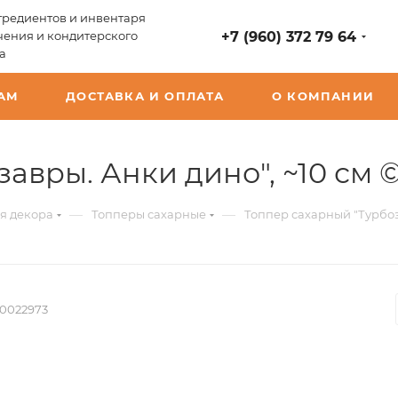
редиентов и инвентаря
чения и кондитерского
+7 (960) 372 79 64
а
АМ
ДОСТАВКА И ОПЛАТА
О КОМПАНИИ
авры. Анки дино", ~10 см 
—
—
я декора
Топперы сахарные
Топпер сахарный "Турбоз
0022973