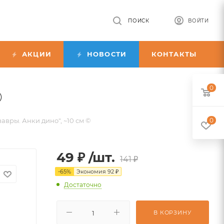
ПОИСК
ВОЙТИ
АКЦИИ
НОВОСТИ
КОНТАКТЫ
0
©
авры. Анки дино", ~10 см ©
0
49
₽
/шт.
141
₽
-
65
%
Экономия
92
₽
Достаточно
В КОРЗИНУ