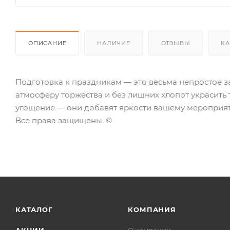
ОПИСАНИЕ
НАЛИЧИЕ
ОТЗЫВЫ
КА
Подготовка к праздникам — это весьма непростое з
атмосферу торжества и без лишних хлопот украсить 
угощение — они добавят яркости вашему мероприя
Все права защищены. ©
КАТАЛОГ
КОМПАНИЯ
АКЦИИ
О компании