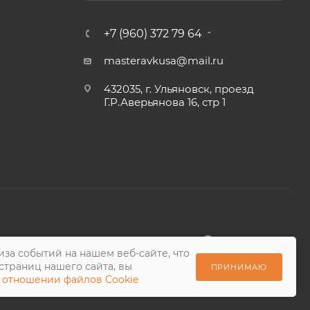
+7 (960) 372 79 64
masteravkusa@mail.ru
432035, г. Ульяновск, проезд
Г.Р.Аверьянова 16, стр 1
за событий на нашем веб-сайте, что
страниц нашего сайта, вы
ПРИНИМАЮ
 отношении файлов Cookie