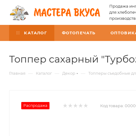
Продажа инг
для хлебопе
производств
КАТАЛОГ
ФОТОПЕЧАТЬ
ОПТОВИК
Топпер сахарный "Турбоз
—
—
—
Главная
Каталог
Декор
Топперы съедобные дл
Распродажа
Код товара:
0000