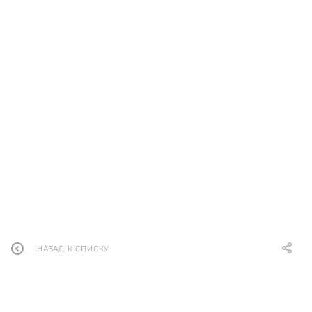
ЛИНДЕНЕР разрыхлитель (Астри), 400 гр
Много
ПОД ЗАКАЗ
НАЗАД К СПИСКУ