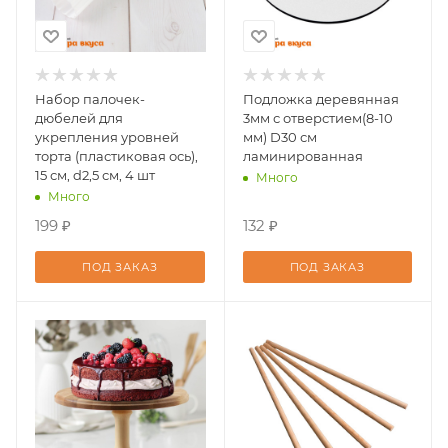
Набор палочек-
Подложка деревянная
дюбелей для
3мм с отверстием(8-10
укрепления уровней
мм) D30 см
торта (пластиковая ось),
ламинированная
15 см, d2,5 см, 4 шт
Много
Много
199 ₽
132 ₽
ПОД ЗАКАЗ
ПОД ЗАКАЗ