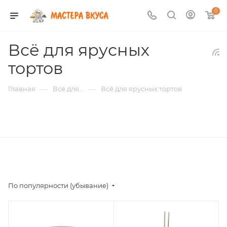
0
Всё для ярусных
тортов
—
—
Главная
Всё для...
Всё для ярусных тортов
По популярности (убывание)