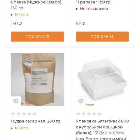
Cheese (Чудское Озеро),
"Трапеза", 150 гр
150 гр
Нет в наличии
Много
150 ₽
69 ₽
ПОД ЗАКАЗ
ПОД ЗАКАЗ
Пудра сахарная, 200 гр
Упаковка SmartPack 800
с купольной крышкой
Много
(белая), 13*13см h-8,5см
(для бенто-торта и моти)