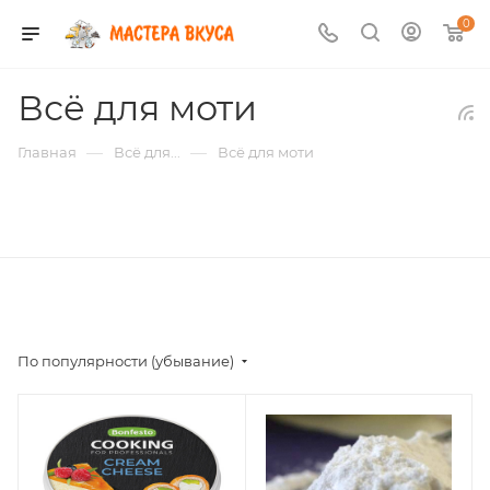
0
Всё для моти
—
—
Главная
Всё для...
Всё для моти
По популярности (убывание)