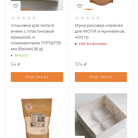
Упаковка для моти 6
Мука рисовая клейкая
ячеек с пластиковой
для МОТИ и мункейков,
крышкой, и
400 гр
ложементами 175*120*55
Нет в наличии
мм (белая) (8-д)
Много
54 ₽
374 ₽
ПОД ЗАКАЗ
ПОД ЗАКАЗ