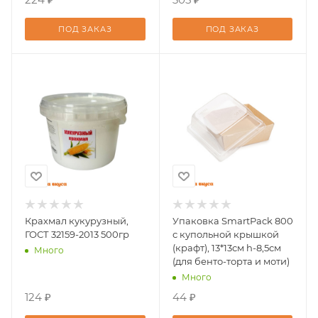
ПОД ЗАКАЗ
ПОД ЗАКАЗ
Крахмал кукурузный,
Упаковка SmartPack 800
ГОСТ 32159-2013 500гр
с купольной крышкой
(крафт), 13*13см h-8,5см
Много
(для бенто-торта и моти)
Много
124 ₽
44 ₽