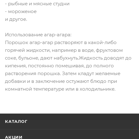
- рыбные и мясные студни
- мороженое
и другое.
Использование агар-агара:
Порошок агар-агар растворяют в какой-либо
горячей жидкости, например в воде, фруктовом
соке, бульоне, дают набухнуть.Жидкость доводят до
кипения, постоянно помешивая, до полного
растворения порошка. Затем кладут желаемые
добавки и в заключение остужают блюдо при
комнатной температуре или в холодильнике.
КАТАЛОГ
АКЦИИ