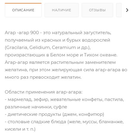
ОПИСАНИЕ
НАЛИЧИЕ
ОТЗЫВЫ
КАК
Агар -агар 900 - это натуральный загуститель,
получаемый из красных и бурых водорослей
(Gracilaria, Gelidium, Ceramium и др.),
произрастающих в Белом море и Тихом океане.
Агар-агар является растительным заменителем
желатина, при этом желирующая сила агар-агара во
много раз превосходит желатин.
Области применения агар-агара:
- мармелад, зефир, жевательные конфеты, пастила,
различные начинки, суфле
- диетические продукты (джем, конфитюр)
- столовые сладкие блюда (желе, муссы, бламанже,
кисели и т. п.)