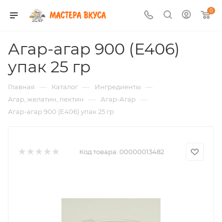
0
Агар-агар 900 (Е406)
упак 25 гр
—
—
—
Главная
Каталог
Ингредиенты
—
—
Агар, желатин, пектин
Агар-Агар
Агар-агар 900 (Е406) упак 25 гр
Код товара:
00000013482