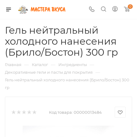
0
Гель нейтральный
холодного нанесения
(Брило/Бостон) 300 гр
—
—
—
Главная
Каталог
Ингредиенты
—
Декоративные гели и пасты для покрытия
Гель нейтральный холодного нанесения (Брило/Бостон) 300
гр
Код товара:
00000013484