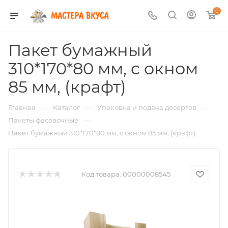
0
Пакет бумажный
310*170*80 мм, с окном
85 мм, (крафт)
—
—
—
Главная
Каталог
Упаковка и подача десертов
—
Пакеты фасовочные
Пакет бумажный 310*170*80 мм, с окном 85 мм, (крафт)
Код товара:
00000008545