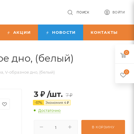
ПОИСК
ВОЙТИ
АКЦИИ
НОВОСТИ
КОНТАКТЫ
0
е дно, (белый)
а, V-образное дно, (белый)
0
3
₽
/шт.
7
₽
-
57
%
Экономия
4
₽
Достаточно
В КОРЗИНУ