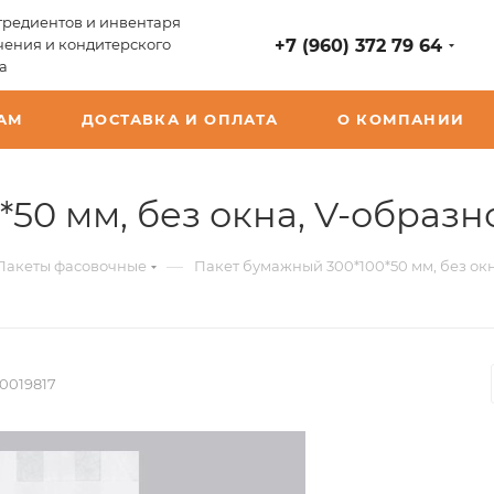
редиентов и инвентаря
чения и кондитерского
+7 (960) 372 79 64
а
АМ
ДОСТАВКА И ОПЛАТА
О КОМПАНИИ
50 мм, без окна, V-образно
—
Пакеты фасовочные
Пакет бумажный 300*100*50 мм, без окн
0019817