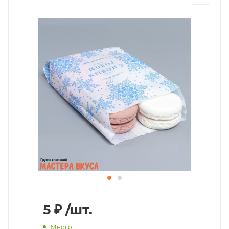
5
₽
/шт.
Много