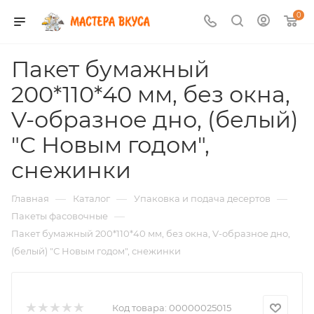
0
Пакет бумажный
200*110*40 мм, без окна,
V-образное дно, (белый)
"С Новым годом",
снежинки
—
—
—
Главная
Каталог
Упаковка и подача десертов
—
Пакеты фасовочные
Пакет бумажный 200*110*40 мм, без окна, V-образное дно,
(белый) "С Новым годом", снежинки
Код товара:
00000025015