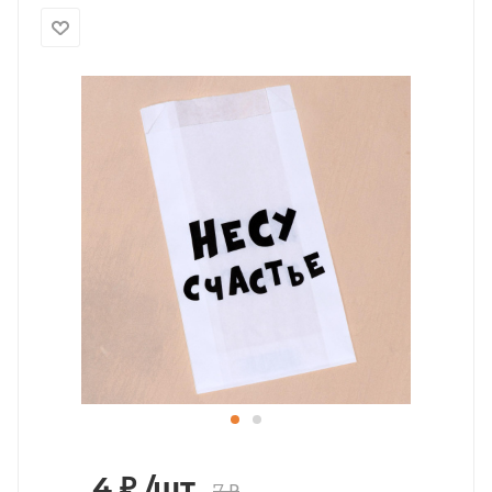
4
₽
/шт.
7
₽