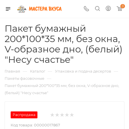
0
Пакет бумажный
200*100*35 мм, без окна,
V-образное дно, (белый)
"Несу счастье"
—
—
—
Главная
Каталог
Упаковка и подача десертов
—
Пакеты фасовочные
Пакет бумажный 200*100*35 мм, без окна, V-образное дно,
(белый) "Несу счастье"
Распродажа
Код товара:
00000017867