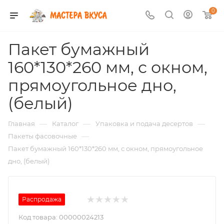
0
Пакет бумажный
160*130*260 мм, с окном,
прямоугольное дно,
(белый)
—
—
—
Главная
Каталог
Упаковка и подача десертов
—
Пакеты фасовочные
Пакет бумажный 160*130*260 мм, с окном, прямоугольное
дно, (белый)
Распродажа
Код товара:
00000024213