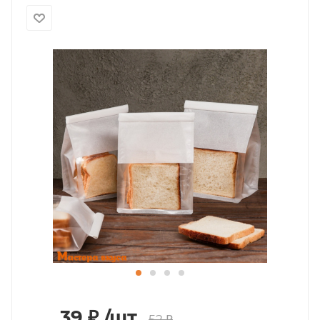
39
₽
/шт.
52
₽