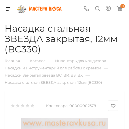
0
Насадка стальная
ЗВЕЗДА закрытая, 12мм
(BC330)
—
—
—
Главная
Каталог
Инвентарь для кондитера
—
Насадки и инструментарий для работы с кремом
—
Насадки Закрытая звезда BC, BR, BS, BX
Насадка стальная ЗВЕЗДА закрытая, 12мм (BC330)
Код товара:
00000002379