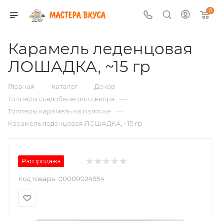
0
Карамель леденцовая
ЛОШАДКА, ~15 гр
—
—
—
Главная
Каталог
Декор
—
Топперы съедобные для декора
—
Топперы карамель на палочке
Карамель леденцовая ЛОШАДКА, ~15 гр
Распродажа
Код товара:
00000024954